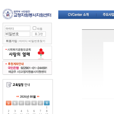
자동
회원가입
|
아이디·비밀번호찾기
2026년 08월
1
2
3
4
5
6
7
8