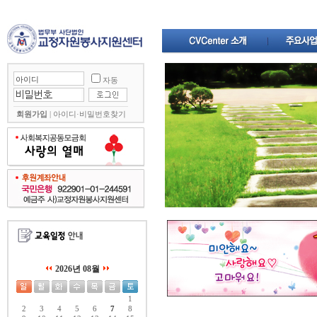
자동
회원가입
|
아이디·비밀번호찾기
2026년 08월
1
2
3
4
5
6
7
8