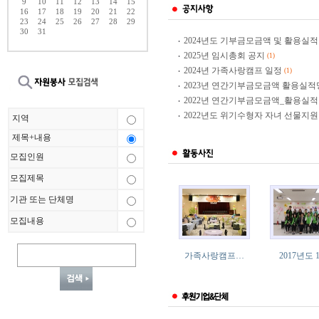
9
10
11
12
13
14
15
16
17
18
19
20
21
22
23
24
25
26
27
28
29
30
31
2024년도 기부금모금액 및 활용실적
2025년 임시총회 공지
(1)
2024년 가족사랑캠프 일정
(1)
2023년 연간기부금모금액 활용실
2022년 연간기부금모금액_활용실
2022년도 위기수형자 자녀 선물지원
지역
제목+내용
모집인원
모집제목
기관 또는 단체명
모집내용
가족사랑캠프…
2017년도 1